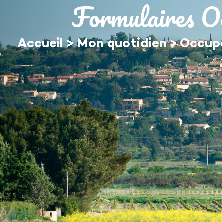
contenu
Formulaires O
principal
MA MAIRIE
Accueil
>
Mon quotidien
>
Occupa