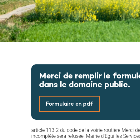
Merci de remplir le formu
dans le domaine public.
Formulaire en pdf
article 113-2 du code de la voirie routière Merci 
incomplète sera refusée. Mairie d'Eguilles Servi