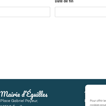
Date de fin
Mairie d’Éguilles
Horaire
Pour offrir l
Place Gabriel Payeur,
Du lundi au
cookies pour