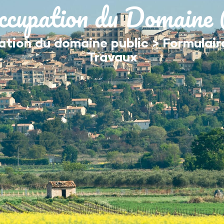
ccupation du Domaine 
MON QUOTIDIEN
DÉCOUVRIR ÉGUILLES
tion du domaine public
>
Formulair
Travaux