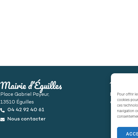
Mairie d’Éguilles
Horaire
Place Gabriel Payeur,
Du lundi au
Pour offrir l
cookies pour
13510 Éguilles
de 8h30 à 
ces technolo
04 42 92 40 61
navigation ou
consentement
Nous contacter
ACC