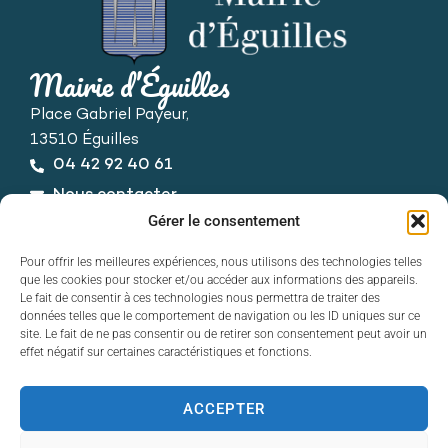
Mairie d’Éguilles
Place Gabriel Payeur,
13510 Éguilles
04 42 92 40 61
Nous contacter
Horaires d’ouverture
Gérer le consentement
Du lundi au vendredi :
Pour offrir les meilleures expériences, nous utilisons des technologies telles
de 8h30 à 12h30 et de 13h30 à 17h30
que les cookies pour stocker et/ou accéder aux informations des appareils.
Le fait de consentir à ces technologies nous permettra de traiter des
données telles que le comportement de navigation ou les ID uniques sur ce
site. Le fait de ne pas consentir ou de retirer son consentement peut avoir un
effet négatif sur certaines caractéristiques et fonctions.
ACCEPTER
Contact