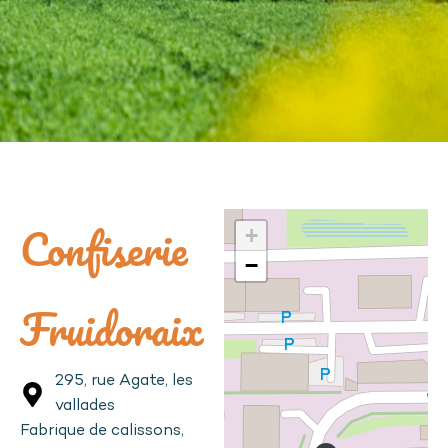
Confiserie
+
−
Fruidoraix
295, rue Agate, les
vallades
Fabrique de calissons,