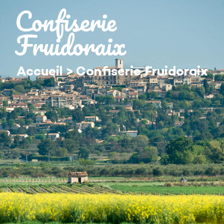
contenu
Confiserie
principal
Fruidoraix
Accueil
>
Confiserie Fruidoraix