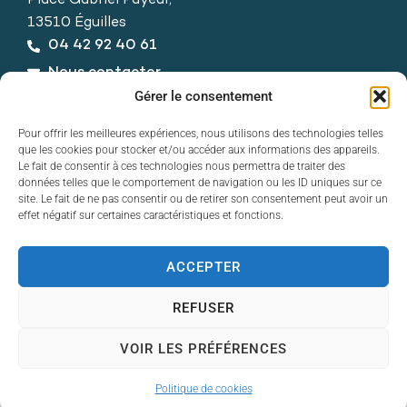
Place Gabriel Payeur,
13510 Éguilles
04 42 92 40 61
Nous contacter
Horaires d’ouverture
Gérer le consentement
Du lundi au vendredi :
Pour offrir les meilleures expériences, nous utilisons des technologies telles
de 8h30 à 12h30 et de 13h30 à 17h30
que les cookies pour stocker et/ou accéder aux informations des appareils.
Le fait de consentir à ces technologies nous permettra de traiter des
données telles que le comportement de navigation ou les ID uniques sur ce
site. Le fait de ne pas consentir ou de retirer son consentement peut avoir un
effet négatif sur certaines caractéristiques et fonctions.
ACCEPTER
Contact
Accessibilité
REFUSER
Mentions légales
Plan du site
VOIR LES PRÉFÉRENCES
Politique de cookies
© 2025 Éguilles - Propulsé par Utopia
Politique de cookies