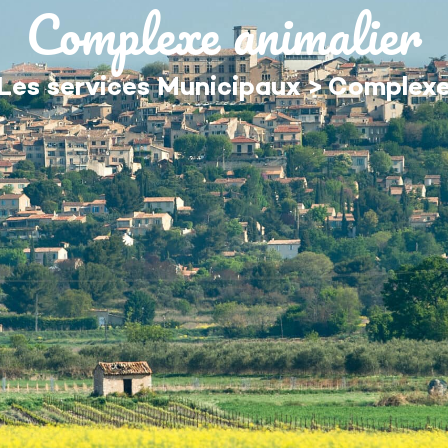
Complexe animalier
MON QUOTIDIEN
DÉCOUVRIR ÉGUILLES
Les services Municipaux
>
Complexe