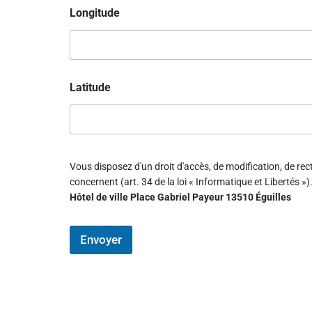
t
Longitude
é
.
.
.
*
Latitude
Vous disposez d'un droit d'accès, de modification, de re
concernent (art. 34 de la loi « Informatique et Libertés »)
Hôtel de ville Place Gabriel Payeur 13510 Éguilles
Envoyer