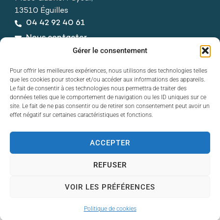
13510 Éguilles
04 42 92 40 61
Nous contacter
Horaires d’ouverture
Gérer le consentement
Du lundi au vendredi :
Pour offrir les meilleures expériences, nous utilisons des technologies telles
de 8h30 à 12h30 et de 13h30 à 17h30
que les cookies pour stocker et/ou accéder aux informations des appareils.
Le fait de consentir à ces technologies nous permettra de traiter des
données telles que le comportement de navigation ou les ID uniques sur ce
site. Le fait de ne pas consentir ou de retirer son consentement peut avoir un
effet négatif sur certaines caractéristiques et fonctions.
ACCEPTER
Contact
Accessibilité
REFUSER
Mentions légales
Plan du site
VOIR LES PRÉFÉRENCES
Politique de cookies
© 2025 Éguilles - Propulsé par Utopia
Politique de cookies