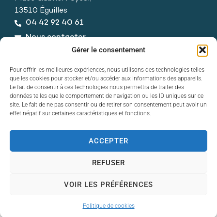
13510 Éguilles
04 42 92 40 61
Nous contacter
Horaires d’ouverture
Gérer le consentement
Du lundi au vendredi :
Pour offrir les meilleures expériences, nous utilisons des technologies telles
de 8h30 à 12h30 et de 13h30 à 17h30
que les cookies pour stocker et/ou accéder aux informations des appareils.
Le fait de consentir à ces technologies nous permettra de traiter des
données telles que le comportement de navigation ou les ID uniques sur ce
site. Le fait de ne pas consentir ou de retirer son consentement peut avoir un
effet négatif sur certaines caractéristiques et fonctions.
ACCEPTER
Contact
Accessibilité
REFUSER
Mentions légales
Plan du site
VOIR LES PRÉFÉRENCES
Politique de cookies
© 2025 Éguilles - Propulsé par Utopia
Politique de cookies