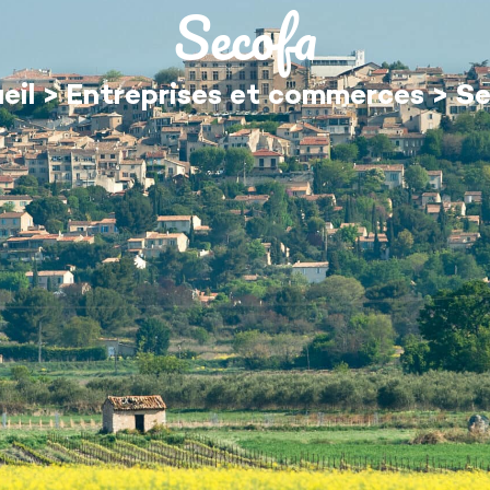
Secofa
MON QUOTIDIEN
DÉCOUVRIR ÉGUILLES
eil
>
Entreprises et commerces
>
Se