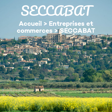
contenu
SECCABAT
principal
Accueil
>
Entreprises et
commerces
>
SECCABAT