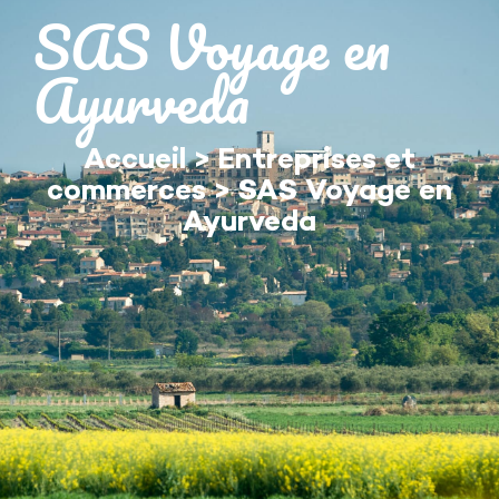
contenu
SAS Voyage en
principal
Ayurveda
Accueil
>
Entreprises et
commerces
>
SAS Voyage en
Ayurveda