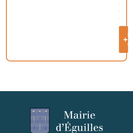
.
.
.
Pl
d'