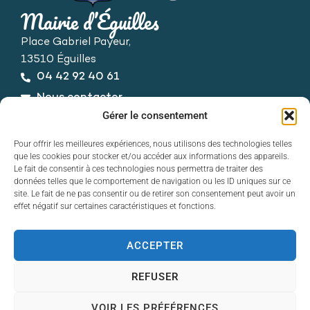
Mairie d’Éguilles
Place Gabriel Payeur,
13510 Éguilles
04 42 92 40 61
Nous contacter
Horaires d’ouverture
Gérer le consentement
Du lundi au vendredi :
Pour offrir les meilleures expériences, nous utilisons des technologies telles
de 8h30 à 12h30 et de 13h30 à 17h30
que les cookies pour stocker et/ou accéder aux informations des appareils.
Le fait de consentir à ces technologies nous permettra de traiter des
données telles que le comportement de navigation ou les ID uniques sur ce
site. Le fait de ne pas consentir ou de retirer son consentement peut avoir un
effet négatif sur certaines caractéristiques et fonctions.
ACCEPTER
Contact
Accessibilité
REFUSER
Mentions légales
Plan du site
VOIR LES PRÉFÉRENCES