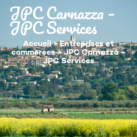
contenu
JPC Carnazza –
principal
JPC Services
Accueil
>
Entreprises et
commerces
>
JPC Carnazza –
JPC Services