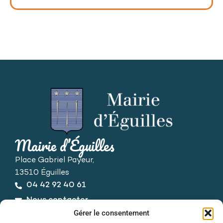
Mairie d’Éguilles
Place Gabriel Payeur,
13510 Éguilles
04 42 92 40 61
Nous contacter
Horaires d’ouverture
Gérer le consentement