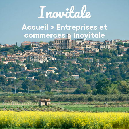
contenu
Inovitale
principal
Accueil
>
Entreprises et
commerces
>
Inovitale