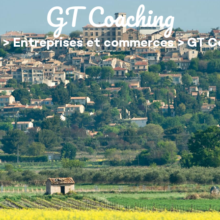
GT Coaching
MON QUOTIDIEN
DÉCOUVRIR ÉGUILLES
>
Entreprises et commerces
>
GT C