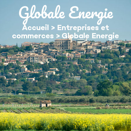
contenu
Globale Energie
principal
Accueil
>
Entreprises et
commerces
>
Globale Energie