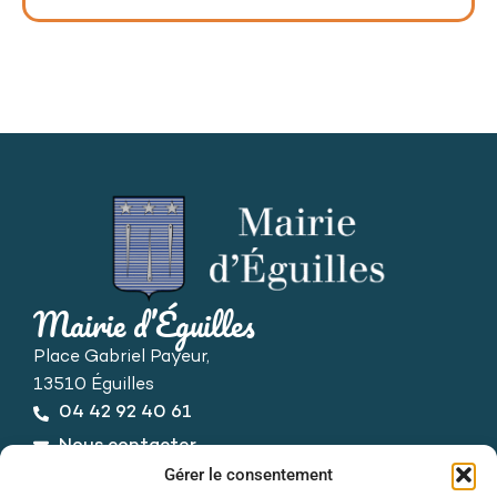
Mairie d’Éguilles
Place Gabriel Payeur,
13510 Éguilles
04 42 92 40 61
Nous contacter
Horaires d’ouverture
Gérer le consentement