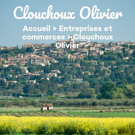
contenu
Clouchoux Olivier
principal
Accueil
>
Entreprises et
commerces
>
Clouchoux
Olivier