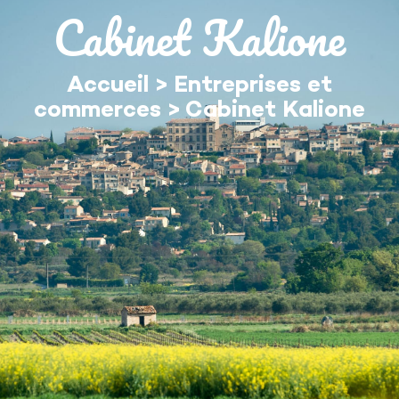
contenu
Cabinet Kalione
principal
Accueil
>
Entreprises et
commerces
>
Cabinet Kalione