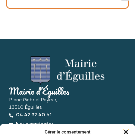
Mairie d’Éguilles
Place Gabriel Payeur,
13510 Éguilles
04 42 92 40 61
Nous contacter
Horaires d’ouverture
Gérer le consentement