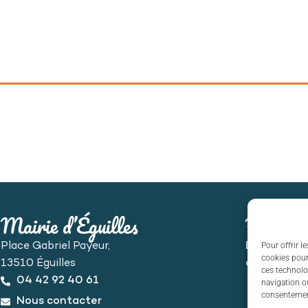
Mairie d’Éguilles
Horaire
Pour offrir l
Place Gabriel Payeur,
Du lundi au
cookies pour
13510 Éguilles
de 8h30 à 
ces technolo
04 42 92 40 61
navigation ou
consentement
Nous contacter