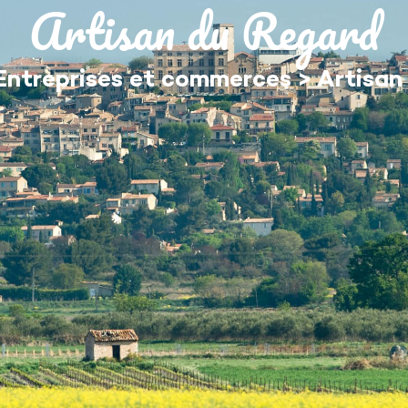
Artisan du Regard
MON QUOTIDIEN
DÉCOUVRIR ÉGUILLES
Entreprises et commerces
>
Artisan