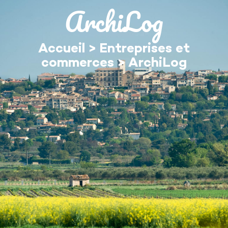
contenu
ArchiLog
principal
Accueil
>
Entreprises et
commerces
>
ArchiLog