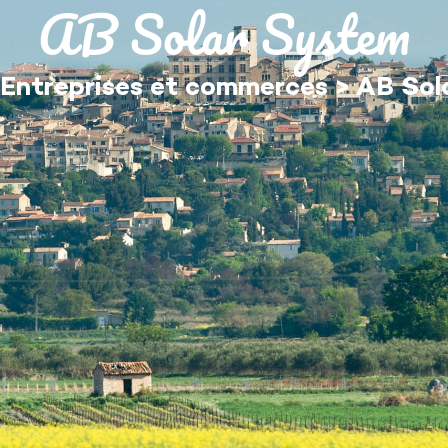
AB Solar System
MON QUOTIDIEN
DÉCOUVRIR ÉGUILLES
Entreprises et commerces
>
AB Sol