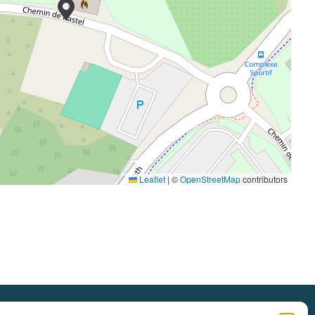
Leaflet
|
©
OpenStreetMap
contributors