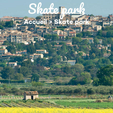
Skate park
MON QUOTIDIEN
DÉCOUVRIR ÉGUILLES
Accueil
>
Skate park