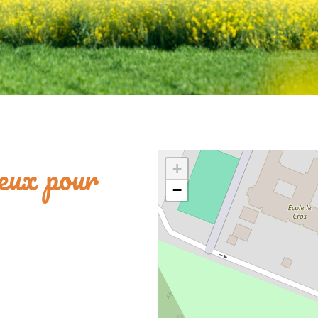
jeux pour
+
−