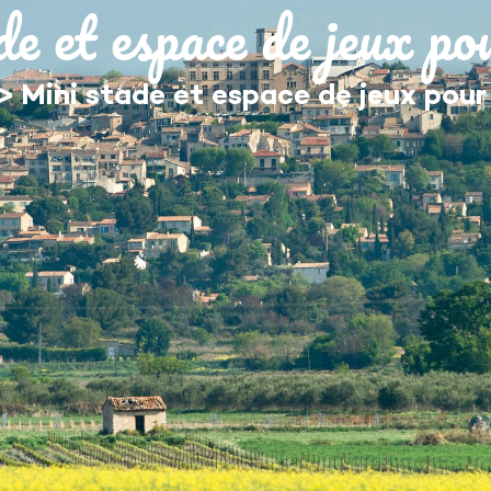
e et espace de jeux po
MON QUOTIDIEN
DÉCOUVRIR ÉGUILLES
>
Mini stade et espace de jeux pour