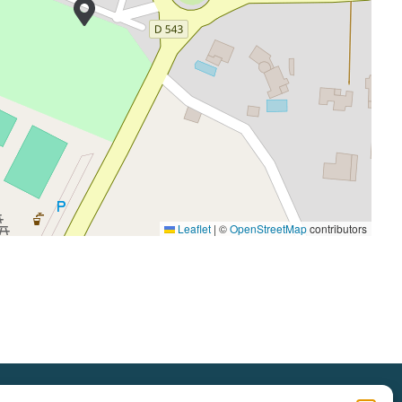
Leaflet
|
©
OpenStreetMap
contributors