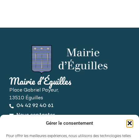
Mairie d’Éguilles
Place Gabriel Payeur,
13510 Éguilles
04 42 92 40 61
Nous contacter
Horaires d’ouverture
Gérer le consentement
Du lundi au vendredi :
Pour offrir les meilleures expériences, nous utilisons des technologies telles