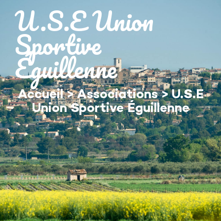
contenu
U.S.E Union
principal
Sportive
Éguillenne
Accueil
>
Associations
>
U.S.E
Union Sportive Éguillenne