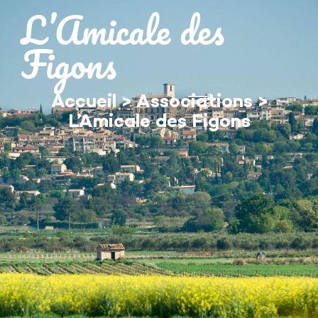
contenu
L’Amicale des
principal
Figons
Accueil
>
Associations
>
L’Amicale des Figons