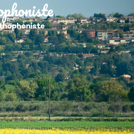
phoniste
MES DÉMARCHES
rthophoniste