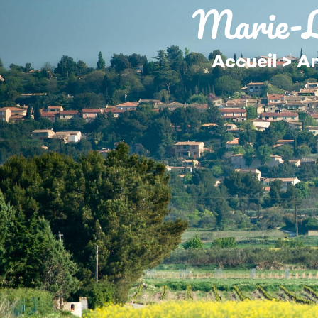
contenu
Marie-L
principal
MA MAIRIE
Accueil
>
An