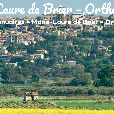
aure de Brier – Ortho
MON QUOTIDIEN
DÉCOUVRIR ÉGUILLES
nuaires
>
Marie-Laure de Brier – O