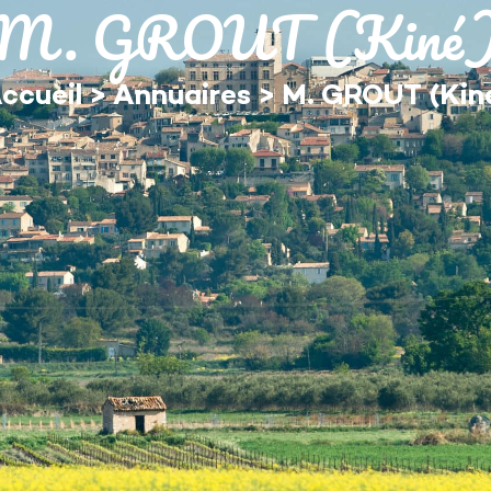
M. GROUT (Kiné
MON QUOTIDIEN
DÉCOUVRIR ÉGUILLES
ccueil
>
Annuaires
>
M. GROUT (Kin