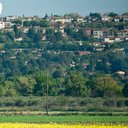
)
MES DÉMARCHES
é)