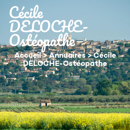
contenu
Cécile
principal
DELOCHE-
Ostéopathe
Accueil
>
Annuaires
>
Cécile
DELOCHE-Ostéopathe