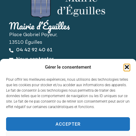
Mairie d’Éguilles
Place Gabriel Payeur,
13510 Éguilles
04 42 92 40 61
Nous contacter
Horaires d’ouverture
Gérer le consentement
Du lundi au vendredi :
Pour offrir les meilleures expériences, nous utilisons des technologies telles
de 8h30 à 12h30 et de 13h30 à 17h30
que les cookies pour stocker et/ou accéder aux informations des appareils.
Le fait de consentir à ces technologies nous permettra de traiter des
données telles que le comportement de navigation ou les ID uniques sur ce
site. Le fait de ne pas consentir ou de retirer son consentement peut avoir un
effet négatif sur certaines caractéristiques et fonctions.
ACCEPTER
Contact