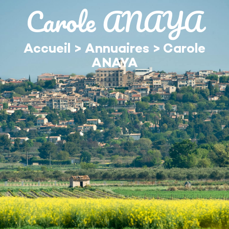
contenu
Carole ANAYA
principal
Accueil
>
Annuaires
>
Carole
ANAYA