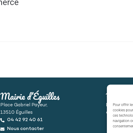
merce
Mairie d’Éguilles
Horaire
Place Gabriel Payeur,
Du lundi au
Pour offrir l
cookies pour
13510 Éguilles
de 8h30 à 
ces technolo
04 42 92 40 61
navigation ou
consentement
Nous contacter