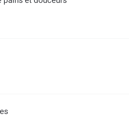
e pains et douceurs
es