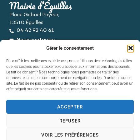
Mairie d’Éguilles
Place Gabriel Payeur,
13510 Éguilles
04 42 92 40 61
Nous contacter
Horaires d’ouverture
Gérer le consentement
Du lundi au vendredi :
Pour offrir les meilleures expériences, nous utilisons des technologies telles
de 8h30 à 12h30 et de 13h30 à 17h30
que les cookies pour stocker et/ou accéder aux informations des appareils.
Le fait de consentir à ces technologies nous permettra de traiter des
données telles que le comportement de navigation ou les ID uniques sur ce
site. Le fait de ne pas consentir ou de retirer son consentement peut avoir un
effet négatif sur certaines caractéristiques et fonctions.
ACCEPTER
Contact
Accessibilité
REFUSER
Mentions légales
Plan du site
VOIR LES PRÉFÉRENCES