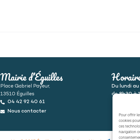
Mairie d’Éguilles
Horaire
Place Gabriel Payeur,
Du lundi au
13510 Éguilles
de 8h30 à 
04 42 92 40 61
Nous contacter
Pour offrir l
cookies pour
ces technolo
navigation ou
consentement