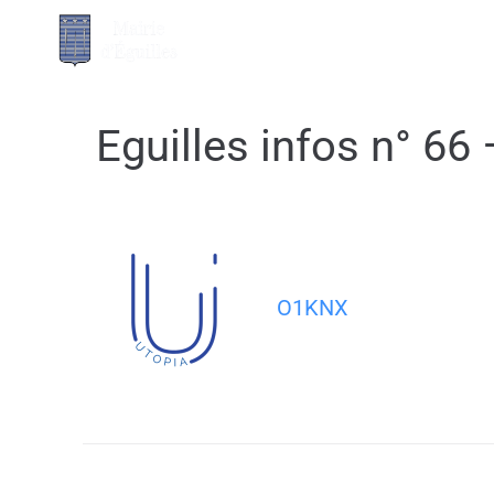
contenu
principal
MA MAIRIE
Eguilles infos n° 66
O1KNX