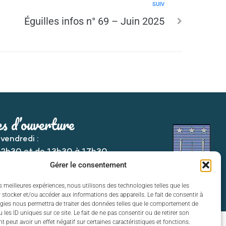
SUIV
Éguilles infos n° 69 – Juin 2025
s d’ouverture
 vendredi :
12h30 et de 13h30 à 17h30
Gérer le consentement
es meilleures expériences, nous utilisons des technologies telles que les
 stocker et/ou accéder aux informations des appareils. Le fait de consentir à
gies nous permettra de traiter des données telles que le comportement de
 les ID uniques sur ce site. Le fait de ne pas consentir ou de retirer son
 peut avoir un effet négatif sur certaines caractéristiques et fonctions.