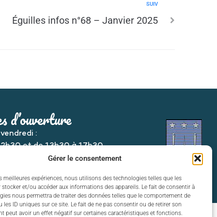
SUIV
Éguilles infos n°68 – Janvier 2025
s d’ouverture
 vendredi :
12h30 et de 13h30 à 17h30
Gérer le consentement
es meilleures expériences, nous utilisons des technologies telles que les
 stocker et/ou accéder aux informations des appareils. Le fait de consentir à
gies nous permettra de traiter des données telles que le comportement de
 les ID uniques sur ce site. Le fait de ne pas consentir ou de retirer son
 peut avoir un effet négatif sur certaines caractéristiques et fonctions.