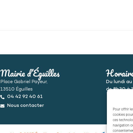
Mairie d’Éguilles
Horaire
Place Gabriel Payeur,
Du lundi au
13510 Éguilles
de 8h30 à 
04 42 92 40 61
Nous contacter
Pour offrir l
cookies pour
ces technolo
navigation ou
consentement