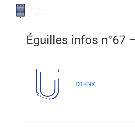
contenu
principal
MA MAIRIE
Éguilles infos n°67 –
O1KNX