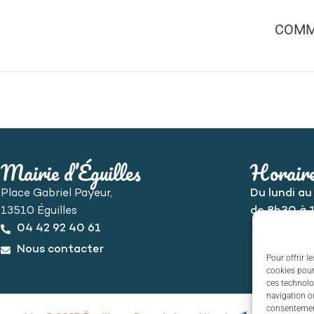
COMMU
Mairie d’Éguilles
Horaire
Place Gabriel Payeur,
Du lundi au
13510 Éguilles
de 8h30 à 
04 42 92 40 61
Nous contacter
Pour offrir l
cookies pour
ces technolo
navigation ou
consentement