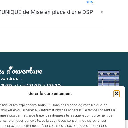
SUIV
NIQUÉ de Mise en place d’une DSP
s d’ouverture
 vendredi :
12h30 et de 13h30 à 17h30
Gérer le consentement
es meilleures expériences, nous utilisons des technologies telles que les
 stocker et/ou accéder aux informations des appareils. Le fait de consentir à
gies nous permettra de traiter des données telles que le comportement de
 les ID uniques sur ce site. Le fait de ne pas consentir ou de retirer son
 peut avoir un effet négatif sur certaines caractéristiques et fonctions.